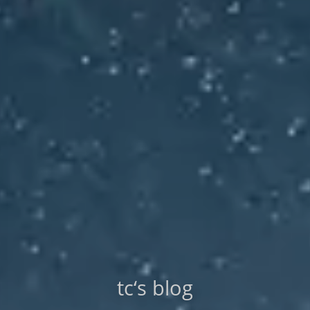
tc‘s blog