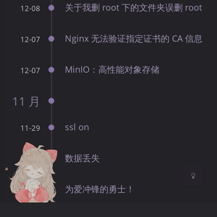
关于我删 root 下的文件夹误删 root
12-08
Nginx 无法验证指定证书的 CA 信息
12-07
夜间模式
MinIO：高性能对象存储
12-07
Sans Serif
Serif
11 月
浅阴影
深阴影
ssl on
11-29
关闭
日落
暗化
灰度
数据丢失
11-29
为爱冲锋的勇士！
11-15