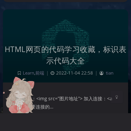
夜间模式
Sans Serif
Serif
HTML网页的代码学习收藏，标识表
浅阴影
深阴影
示代码大全
关闭
日落
暗化
灰度
Learn
,
前端
|
2022-11-04 22:58
|
tian
如下 贴图：<img src="图片地址"> 加入连接：<a
href=" 所要连接的…
HTML
HTML5
前端