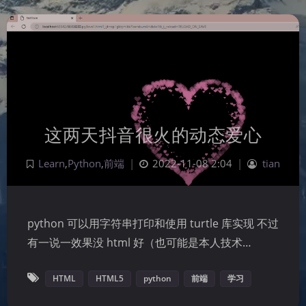
这两天抖音很火的动态爱心
Learn
,
Python
,
前端
|
2022-11-08 2:04
|
tian
python 可以用字符串打印和使用 turtle 库实现 不过
有一说一效果没 html 好（也可能是本人技术…
HTML
HTML5
python
前端
学习